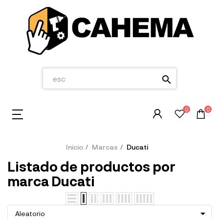
search
0
0
Inicio
Marcas
Ducati
Listado de productos por
marca Ducati

Aleatorio