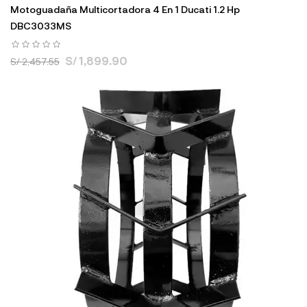
Motoguadaña Multicortadora 4 En 1 Ducati 1.2 Hp
DBC3033MS
S/ 1,899.90
S/ 2,457.55