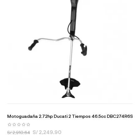
Motoguadaña 2.72hp Ducati 2 Tiempos 46.5cc DBC274R6S
S/ 2,249.90
S/ 2,910.64