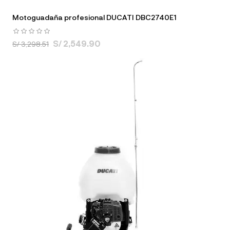
Motoguadaña profesional DUCATI DBC2740E1
S/ 2,549.90
S/ 3,298.51