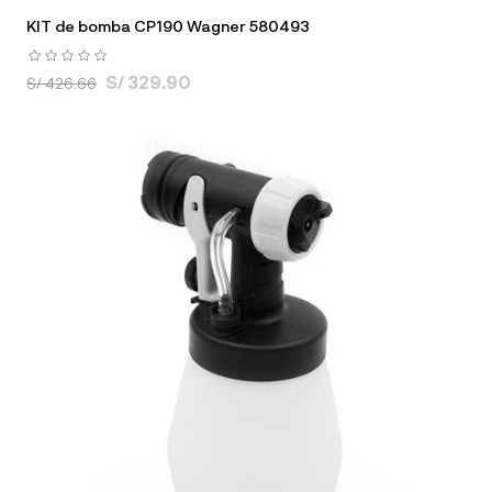
KIT de bomba CP190 Wagner 580493
S/ 329.90
S/ 426.66