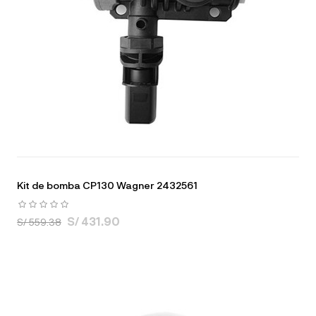
Kit de bomba CP130 Wagner 2432561
S/ 431.90
S/ 559.38