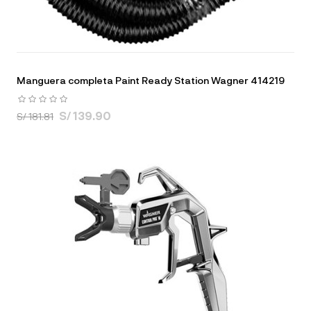
Manguera completa Paint Ready Station Wagner 414219
S/ 139.90
S/ 181.81