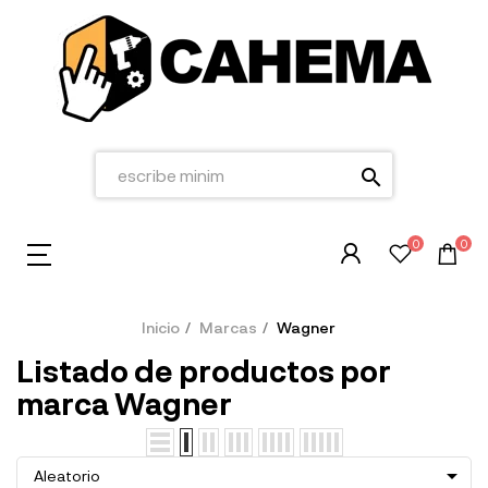
search
0
0
Inicio
Marcas
Wagner
Listado de productos por
marca Wagner

Aleatorio