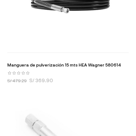
Manguera de pulverización 15 mts HEA Wagner 580614
S/ 369.90
S/ 479.29