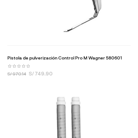
Pistola de pulverización Control Pro M Wagner 580601
S/ 749.90
S/ 970.14