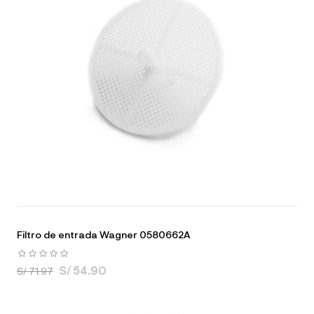
Filtro de entrada Wagner 0580662A
S/ 54.90
S/ 71.97