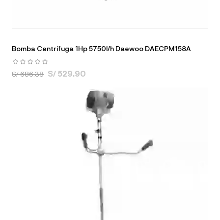
Bomba Centrífuga 1Hp 5750l/h Daewoo DAECPM158A
S/ 529.90
S/ 686.38