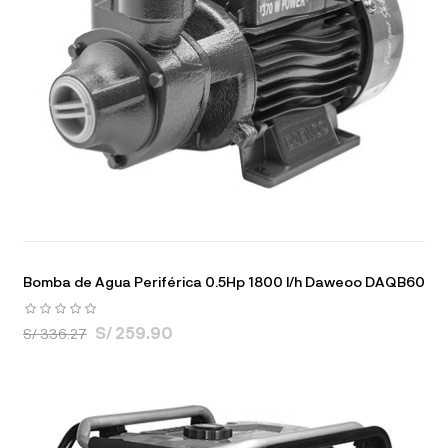
Bomba de Agua Periférica 0.5Hp 1800 l/h Daweoo DAQB60
S/ 259.90
S/ 336.27