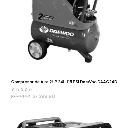
Compresor de Aire 2HP 24L 115 PSI DaeWoo DAAC24D
S/ 599.90
S/ 776.77