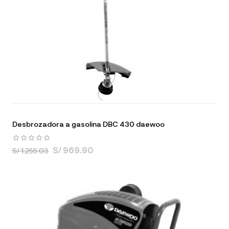
Desbrozadora a gasolina DBC 430 daewoo
S/ 969.90
S/ 1,255.03