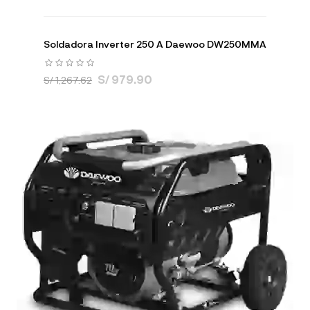
Soldadora Inverter 250 A Daewoo DW250MMA
S/ 979.90
S/ 1,267.62