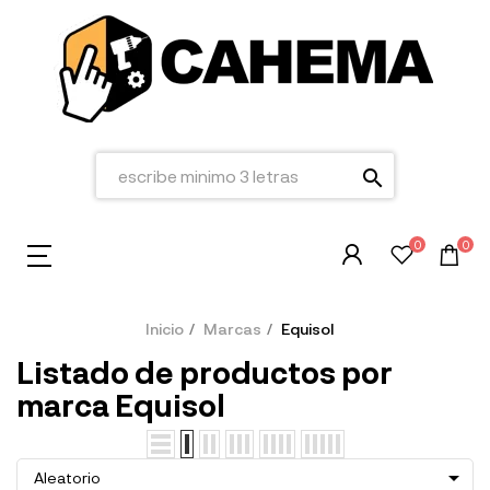
search
0
0
Inicio
Marcas
Equisol
Listado de productos por
marca Equisol

Aleatorio