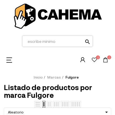
search
0
0
Inicio
Marcas
Fulgore
Listado de productos por
marca Fulgore

Aleatorio