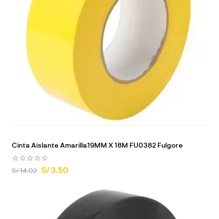
Cinta Aislante Amarilla19MM X 18M FU0382 Fulgore
S/ 3.50
S/ 14.02