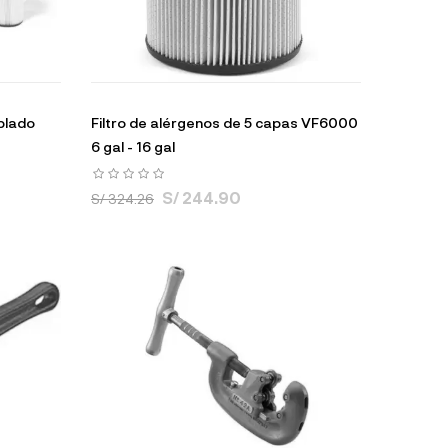
plado
Filtro de alérgenos de 5 capas VF6000
6 gal - 16 gal
S/ 244.90
S/ 324.26