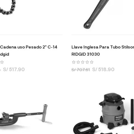
 Cadena uso Pesado 2" C-14
Llave Inglesa Para Tubo Stilso
idgid
RIDGID 31030
S/ 517.90
S/ 518.90
3
S/ 707.61