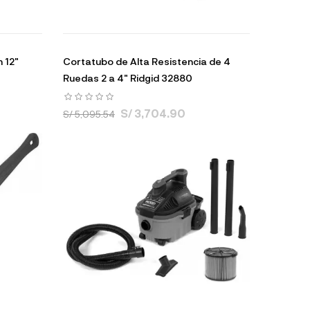
n 12"
Cortatubo de Alta Resistencia de 4
Ruedas 2 a 4" Ridgid 32880
S/ 3,704.90
S/ 5,095.54