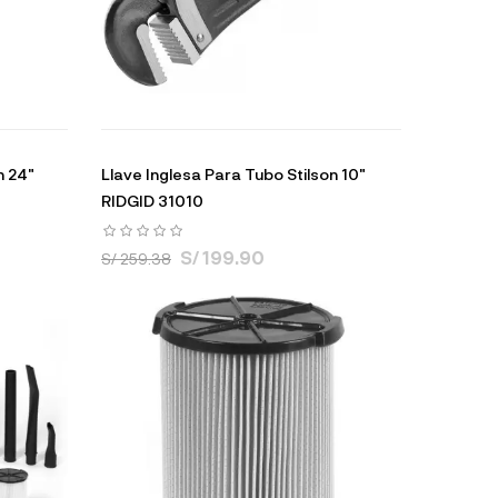
n 24"
Llave Inglesa Para Tubo Stilson 10"
RIDGID 31010
S/ 199.90
S/ 259.38