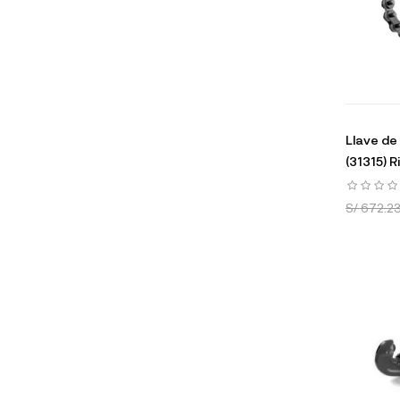
Llave de
(31315) R
S/ 672.2