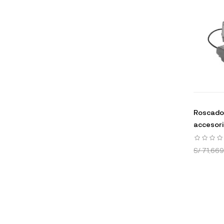
Roscador
accesori
S/ 71,669