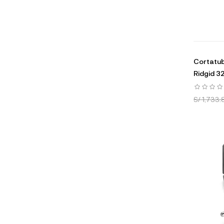
Cortatub
Ridgid 3
S/ 1,733.