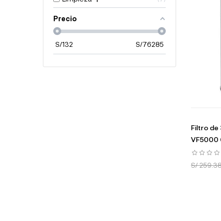
Precio
S/
132
S/
76285
Filtro de
VF5000 6
S/ 259.3