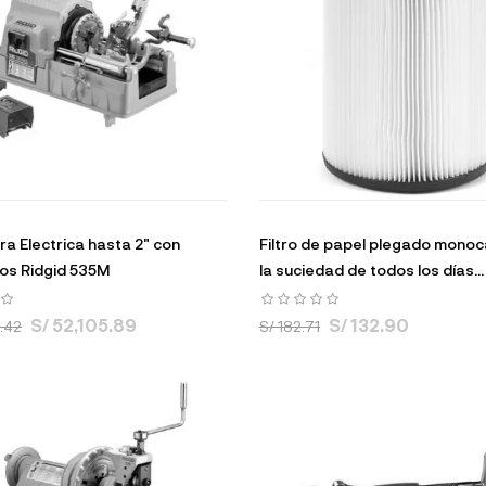
a Electrica hasta 2" con
Filtro de papel plegado mono
os Ridgid 535M
la suciedad de todos los días...
S/ 52,105.89
S/ 132.90
.42
S/ 182.71