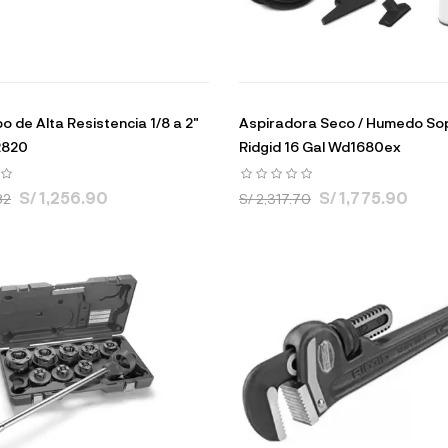
o de Alta Resistencia 1/8 a 2"
Aspiradora Seco / Humedo So
2820
Ridgid 16 Gal Wd1680ex
S/ 1,256.90
S/ 1,775.90
82
S/ 2,317.70