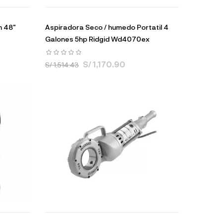
n 48"
Aspiradora Seco / humedo Portatil 4
Galones 5hp Ridgid Wd4070ex
S/ 1,170.90
S/ 1,514.43