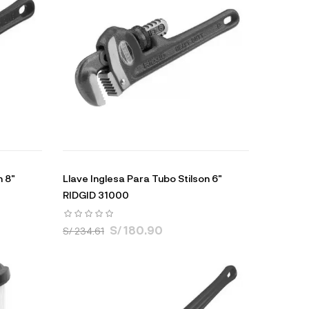
n 8"
Llave Inglesa Para Tubo Stilson 6"
RIDGID 31000
S/ 180.90
S/ 234.61