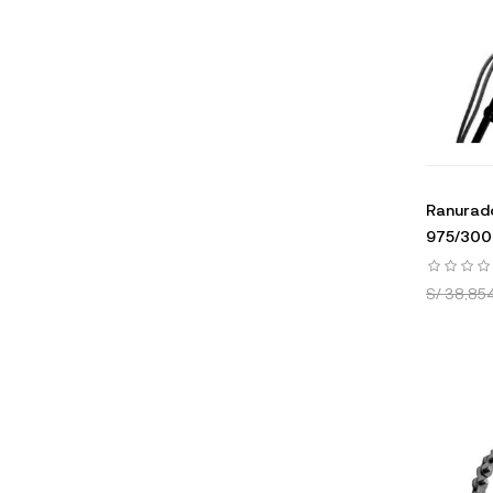
Ranurado
975/300 
S/ 38,85