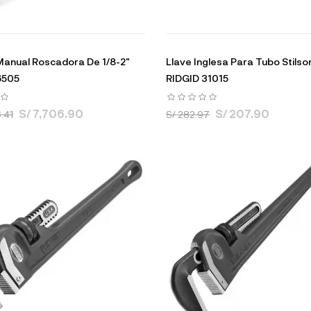
Manual Roscadora De 1/8-2"
Llave Inglesa Para Tubo Stilso
6505
RIDGID 31015
S/ 7,706.90
S/ 207.90
.41
S/ 282.97