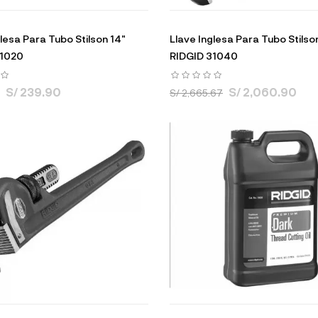
glesa Para Tubo Stilson 14"
Llave Inglesa Para Tubo Stilso
31020
RIDGID 31040
S/ 239.90
S/ 2,060.90
S/ 2,665.67