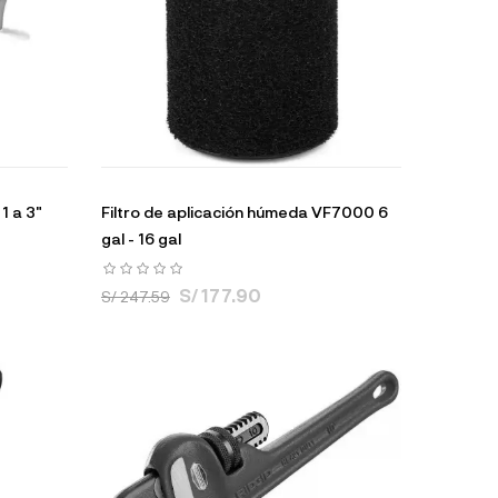
1 a 3"
Filtro de aplicación húmeda VF7000 6
gal - 16 gal
S/ 177.90
S/ 247.59