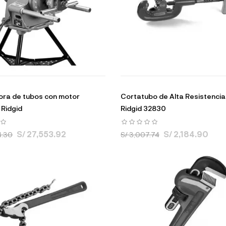
ra de tubos con motor
Cortatubo de Alta Resistencia 
Ridgid
Ridgid 32830
S/ 27,553.92
S/ 2,184.90
4.30
S/ 3,007.74