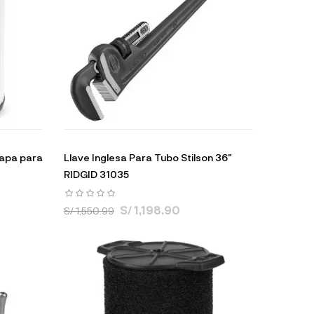
capa para
Llave Inglesa Para Tubo Stilson 36"
RIDGID 31035
S/ 1,198.90
S/ 1,550.99