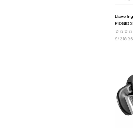
Llave In
RIDGID 
S/ 318.36