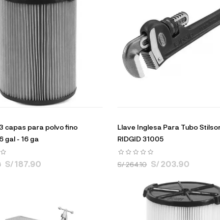
 3 capas para polvo fino
Llave Inglesa Para Tubo Stilso
 gal - 16 ga
RIDGID 31005
S/ 187.90
S/ 203.90
8
S/ 264.10