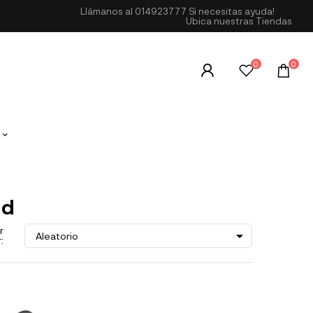
Llámanos al
014923777
Si necesitas ayuda!
Ubica nuestras Tiendas
0
0
id
r

Aleatorio
: