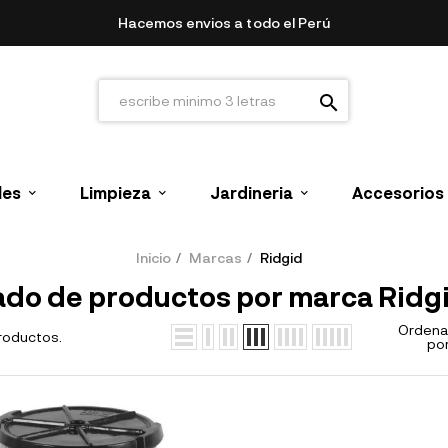
Hacemos envios a todo el Perú
search
les
Limpieza
Jardineria
Accesorios
Inicio
Marcas
Ridgid
ado de productos por marca Ridg
Ordena
roductos.
por