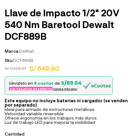
Llave de Impacto 1/2" 20V
540 Nm Baretool Dewalt
DCF889B
Marca:
DeWalt
Sku:
DCF889B
S/ 649.90
S/ 1,026.01
S/89.04
Llévatelo en
9 cuotas
de
SIN TARJETAS DE CRÉDITO
Conoce más aqui
Este equipo no incluye baterías ni cargador (se venden
por separado)
Ideal para armado de estructuras metálicas
Velocidad variable reversible
Ofrece ergonomía en los trabajos más duros
Luz de trabajo LED para mejorar la visibilidad
Cantidad