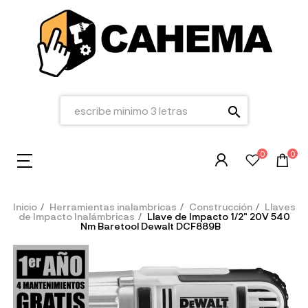
search
0
0
Inicio
Herramientas inalambricas
Construcción
Llaves
de Impacto Inalámbricas
Llave de Impacto 1/2" 20V 540
Nm Baretool Dewalt DCF889B