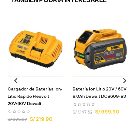
Cargador de Baterías Ion-
Batería Ion Litio 20V / 60V
Litio Rápido Flexvolt
9.0Ah Dewalt DCB609-B3
20V/60V Dewalt...
S/ 699.90
S/ 1,147.62
S/ 219.90
S/ 373.37