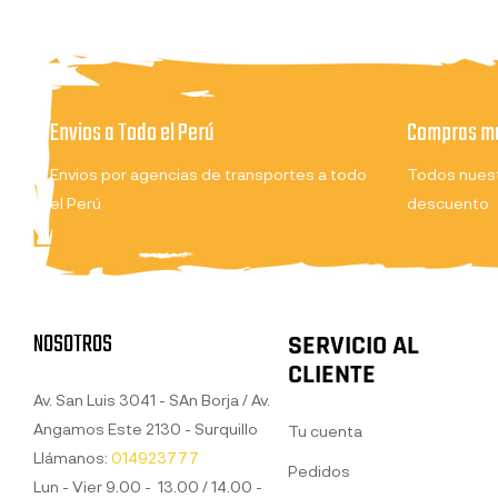
Envios a Todo el Perú
Compras ma
Envios por agencias de transportes a todo
Todos nuest
el Perú
descuento
NOSOTROS
SERVICIO AL
CLIENTE
Av. San Luis 3041 - SAn Borja / Av.
Angamos Este 2130 - Surquillo
Tu cuenta
Llámanos:
014923777
Pedidos
Lun - Vier 9.00 - 13.00 / 14.00 -