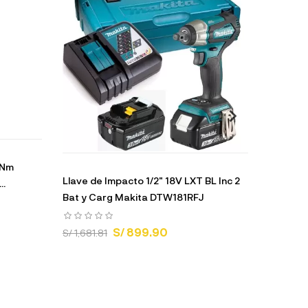
 Nm
Llave de Impacto 1/2" 18V LXT BL Inc 2
Llave d
..
Bat y Carg Makita DTW181RFJ
Baretoo
S/ 899.90
S/ 1,681.81
S/ 3,838