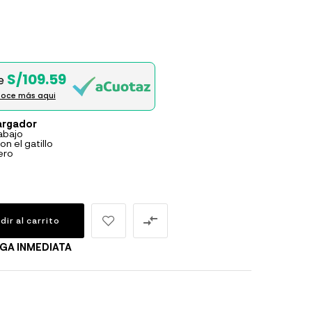
S/109.59
e
oce más aqui
cargador
rabajo
n el gatillo
ero

dir al carrito
GA INMEDIATA