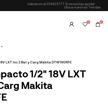
Llámanos al
014923777
Si necesitas ayuda!
Ubica nuestras Tiendas
0
0
 18V LXT Inc 2 Bat y Carg Makita DTW190RFE
mpacto 1/2" 18V LXT
 Carg Makita
FE