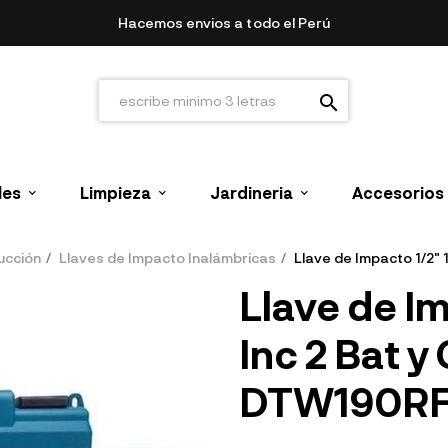
Hacemos envios a todo el Perú
search
les
Limpieza
Jardineria
Accesorios
ucción
Llaves de Impacto Inalámbricas
Llave de Impacto 1/2"
Llave de I
Inc 2 Bat y
DTW190R