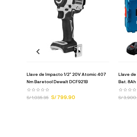
Llave de Impacto 1/2" 20V Atomic 407
Llave de 
Nm Baretool Dewalt DCF921B
Bat. 8Ah 
S/ 799.90
S/ 1,035.35
S/ 3,900