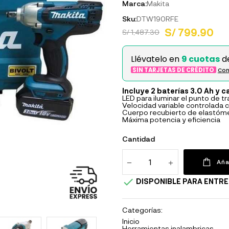
Marca:
Makita
Sku:
DTW190RFE
S/ 799.90
S/ 1,487.30
Llévatelo en
9 cuotas
d
SIN TARJETAS DE CRÉDITO
Con
Incluye 2 baterías 3.0 Ah y 
LED para iluminar el punto de t
Velocidad variable controlada co
Cuerpo recubierto de elastóm
Máxima potencia y eficiencia
Cantidad
Aña

DISPONIBLE PARA ENTRE
Categorías:
Inicio
Herramientas inalambricas