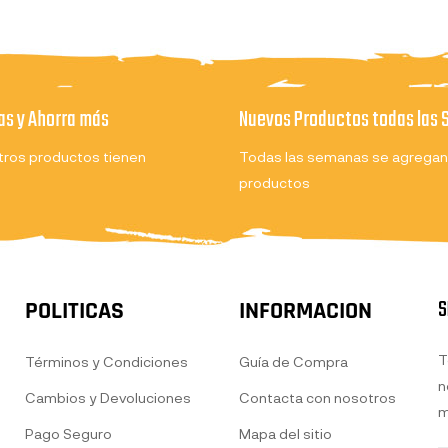
s y Ahorra más
Nuevos Productos todas las
ros productos tienen
Todas las semanas se agregan
productos
S
POLITICAS
INFORMACION
T
Términos y Condiciones
Guía de Compra
n
Cambios y Devoluciones
Contacta con nosotros
m
Pago Seguro
Mapa del sitio