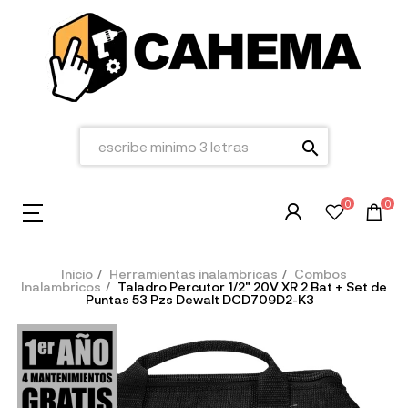
search
0
0
Inicio
Herramientas inalambricas
Combos
Inalambricos
Taladro Percutor 1/2" 20V XR 2 Bat + Set de
Puntas 53 Pzs Dewalt DCD709D2-K3