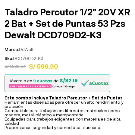
Taladro Percutor 1/2" 20V XR
2 Bat + Set de Puntas 53 Pzs
Dewalt DCD709D2-K3
Marca:
DeWalt
Sku:
DCD709D2-K3
S/ 599.90
S/ 1,592.64
S/82.19
Llévatelo en
9 cuotas
de
SIN TARJETAS DE CRÉDITO
Conoce más aqui
Este combo incluye Taladro Percutor + Set de Puntas
Herramientas diseñadas para ofrecer un alto rendimiento y
precisión
Compatible para trabajos en diferentes materiales como
madera, metal, plástico y mampostería
Equipadas para trabajos exigentes con materiales de alta
calidad
Proporcionan seguridad y comodidad al usuario