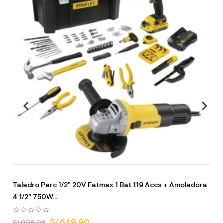
Taladro Perc 1/2" 20V Fatmax 1 Bat 119 Accs + Amoladora
4 1/2" 750W...
S/ 649.90
S/ 906.06