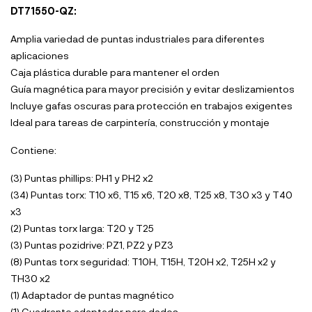
DT71550-QZ:
Amplia variedad de puntas industriales para diferentes
aplicaciones
Caja plástica durable para mantener el orden
Guía magnética para mayor precisión y evitar deslizamientos
Incluye gafas oscuras para protección en trabajos exigentes
Ideal para tareas de carpintería, construcción y montaje
Contiene:
(3) Puntas phillips: PH1 y PH2 x2
(34) Puntas torx: T10 x6, T15 x6, T20 x8, T25 x8, T30 x3 y T40
x3
(2) Puntas torx larga: T20 y T25
(3) Puntas pozidrive: PZ1, PZ2 y PZ3
(8) Puntas torx seguridad: T10H, T15H, T20H x2, T25H x2 y
TH30 x2
(1) Adaptador de puntas magnético
(1) Cuadrante adaptador para dados