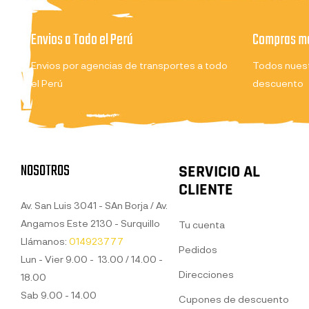
Envios a Todo el Perú
Compras ma
Envios por agencias de transportes a todo
Todos nuest
el Perú
descuento
NOSOTROS
SERVICIO AL
CLIENTE
Av. San Luis 3041 - SAn Borja / Av.
Angamos Este 2130 - Surquillo
Tu cuenta
Llámanos:
014923777
Pedidos
Lun - Vier 9.00 - 13.00 / 14.00 -
Direcciones
18.00
Sab 9.00 - 14.00
Cupones de descuento