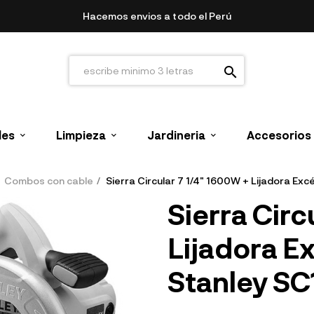
Hacemos envios a todo el Perú
search
les
Limpieza
Jardineria
Accesorios
Combos con cable
Sierra Circular 7 1/4" 1600W + Lijadora Ex
Sierra Circ
Lijadora E
Stanley S