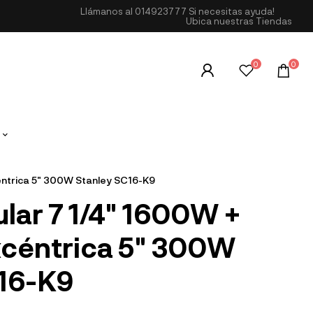
Llámanos al
014923777
Si necesitas ayuda!
Ubica nuestras Tiendas
0
0
céntrica 5" 300W Stanley SC16-K9
ular 7 1/4" 1600W +
xcéntrica 5" 300W
C16-K9