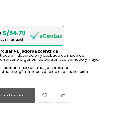
S/54.79
e
oce más aqui
rcular + Lijadora Excéntrica
strucción, decoración y acabado de muebles
on diseño ergonómico para un uso cómodo y mayor
facilitar el uso en trabajos precisos
ustable según la necesidad de cada aplicación

dir al carrito