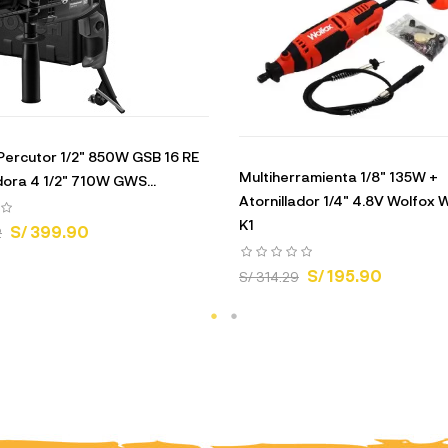
Percutor 1/2" 850W GSB 16 RE
Multiherramienta 1/8" 135W +
ora 4 1/2" 710W GWS...
Atornillador 1/4" 4.8V Wolfox
K1
S/ 399.90
2
S/ 195.90
S/ 314.29