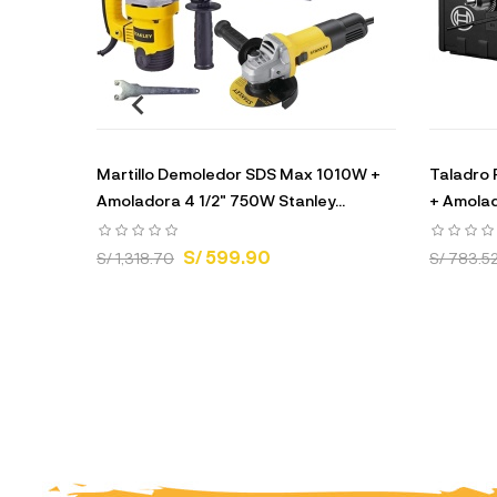
Martillo Demoledor SDS Max 1010W +
Taladro 
Amoladora 4 1/2" 750W Stanley...
+ Amolad
S/ 599.90
S/ 1,318.70
S/ 783.5