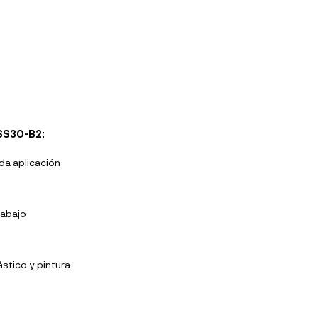
 SS30-B2:
da aplicación
rabajo
stico y pintura