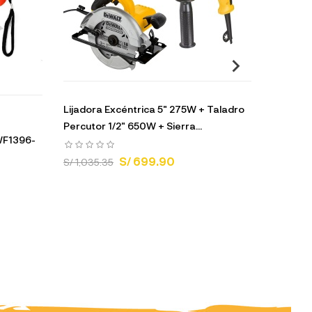
Lijadora Excéntrica 5" 275W + Taladro
Taladro 
Percutor 1/2" 650W + Sierra...
Accs X-L
 WF1396-
S/ 699.90
S/ 1,035.35
S/ 383.