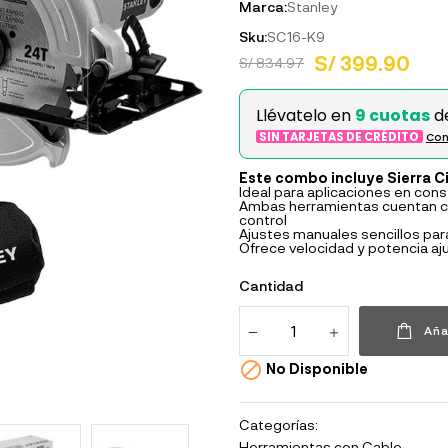
Marca:
Stanley
Sku:
SC16-K9
S/ 399.90
S/ 834.97
Llévatelo en
9 cuotas
d
SIN TARJETAS DE CRÉDITO
Con
Este combo incluye Sierra Ci
Ideal para aplicaciones en con
Ambas herramientas cuentan c
control
Ajustes manuales sencillos para 
Ofrece velocidad y potencia aj
Cantidad
Aña

No Disponible
Categorías:
Herramientas con Cable