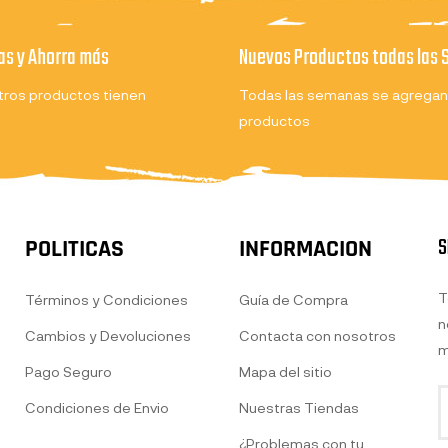
s y Ahorra más
Nuevos Productos todas las
ros productos tienen
Todas las semanas se agregan
productos
S
POLITICAS
INFORMACION
T
Términos y Condiciones
Guía de Compra
n
Cambios y Devoluciones
Contacta con nosotros
m
Pago Seguro
Mapa del sitio
Condiciones de Envio
Nuestras Tiendas
¿Problemas con tu