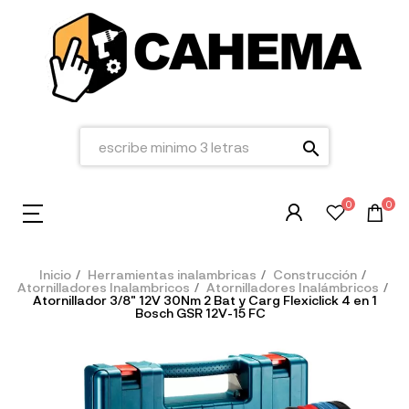
search
0
0
Inicio
Herramientas inalambricas
Construcción
Atornilladores Inalambricos
Atornilladores Inalámbricos
Atornillador 3/8" 12V 30Nm 2 Bat y Carg Flexiclick 4 en 1
Bosch GSR 12V-15 FC