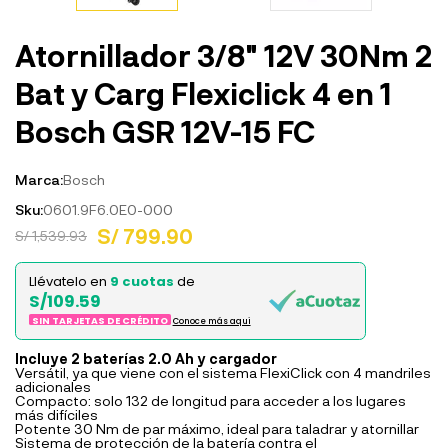
Atornillador 3/8" 12V 30Nm 2
Bat y Carg Flexiclick 4 en 1
Bosch GSR 12V-15 FC
Marca:
Bosch
Sku:
0601.9F6.0E0-000
S/ 799.90
S/ 1,539.93
Llévatelo en
9 cuotas
de
S/109.59
SIN TARJETAS DE CRÉDITO
Conoce más aqui
Incluye 2 baterías 2.0 Ah y cargador
Versátil, ya que viene con el sistema FlexiClick con 4 mandriles
adicionales
Compacto: solo 132 de longitud para acceder a los lugares
más difíciles
Potente 30 Nm de par máximo, ideal para taladrar y atornillar
Sistema de protección de la batería contra el